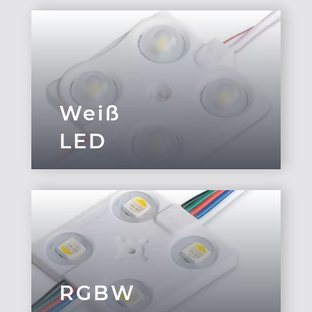
Weiß
LED
RGBW