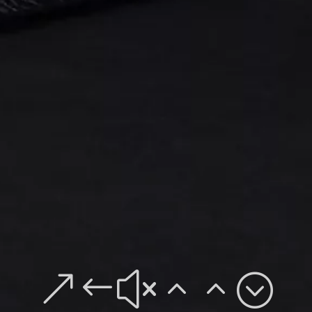
&#x22;