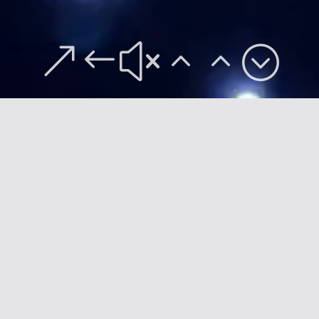
&#x22;
Standort
:
Ibiza
Fertigstellung
:
April 2024
Eröffnung
:
26. April 2024
Verwendetes Material
: